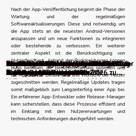
Nach der App-Veröffentlichung beginnt die Phase der
Wartung und der regelmäßigen
Softwareaktualisierungen. Diese sind notwendig, um
die App stets an die neuesten Android-Versionen
anzupassen und um neue Funktionen zu integrieren
oder bestehende zu verbessern. Ein weiterer
zentraler Aspekt ist die Berücksichtigung von
Nutzerfeedback. Anhand der Rückmeldungen können
WordPress-Migrationsplugins
Über 100 Punkte zur Überprüfung, um Ihr
0 wichtige Blogtrends für das Jahr 2026
The best AI video generators in 2026
WordPress-Fehler beheben: Wie löst man
Die besten Werkzeuge, um über
Absolute oder relative URLs: Welche
Die 10 besten kostenlosen
10 praktische Werkzeuge zur Auswahl
Die 10 besten französischen Webhosting-
Die besten Werkzeuge für effektive
Kostenlose Alternativen für Grafikdesign-
Bugs behoben, die Benutzererfahrung optimiert und
digitales Marketing im Jahr 2026 zu
translates to Die besten KI-
die häufigsten Probleme?
Änderungen auf einer Webseite
Struktur sollte man wählen?
Videokomprimierungstools
einer guten Farbpalette
Anbieter
Landingpages
Software
die App auf die Bedürfnisse und Wünsche der Nutzer
verbessern
Videogeneratoren im Jahr 2026 in
informiert zu werden
zugeschnitten werden. Regelmäßige Updates tragen
German.
somit maßgeblich zum Langzeiterfolg einer App bei.
Ein erfahrener App-Entwickler oder Release-Manager
kann sicherstellen, dass diese Prozesse effizient und
im Einklang mit den Nutzererwartungen und
technischen Anforderungen durchgeführt werden.