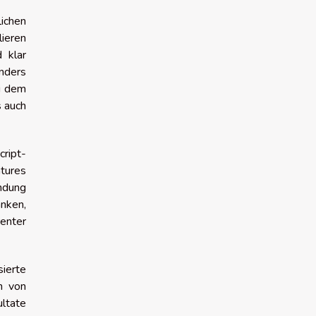
ichen
ieren
 klar
nders
ei dem
s auch
cript-
tures
ndung
nken,
enter
sierte
n von
ultate