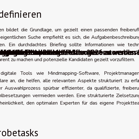
definieren
en bildet die Grundlage, um gezielt einen passenden freiberuf
eigentlichen Suche empfiehlt es sich, die Aufgabenbeschreibun
en. Ein durchdachtes Briefing sollte Informationen wie techn
digitales Marketing im Jahr 2026 zu verbess
slates to Die besten KI-Videogeneratoren im
ie häufigsten Probleme?
n auf einer Webseite informiert zu werden
tur sollte man wählen?
erungstools
r guten Farbpalette
Anbieter
ingpages
Software
n, Zeitrahmen, Budget sowie konkrete Use Cases enthalten. S
arent zu machen und potenzielle Kandidaten gezielt vorzufiltern.
 digitale Tools wie Mindmapping-Software, Projektmanage
are an, die helfen, alle relevanten Aspekte strukturiert zu erf
Auswahlprozess spürbar effizienter, da qualifizierte, freiberu
lbesetzungen vermieden werden. Eine strukturierte Zielsetzun
heinlichkeit, den optimalen Experten für das eigene Projektte
robetasks