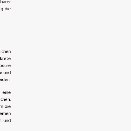
barer
ig die
ichen
krete
osure
e und
eiden.
 eine
chen.
n die
temen
en und