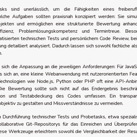
ks sind unerlässlich, um die Fähigkeiten eines freiberufl
olche Aufgaben sollten praxisnah konzipiert werden: Sie simul
jekten und ermöglichen eine strukturierte Bewertung anhand
Effizienz, Problemlösungskompetenz und Termintreue. Beso
matisierten technischen Tests und persönlichem Code Review, b
ng detailliert analysiert. Dadurch lassen sich sowohl fachliche al
.
sich die Anpassung an die jeweiligen Anforderungen: Für JavaS
 sich an, eine kleine Webanwendung mit nutzerorientierten Fea
Technologien wie Node.js, Python oder PHP oft eine API-Anbi
Die Bewertung sollte sich nicht auf das Endergebnis beschrä
ion und Testabdeckung des Codes umfassen. Ein transpar
bjektiv zu gestalten und Missverständnisse zu vermeiden.
n Durchführung technischer Tests und Probetasks, etwa speziali
ollaborative Git-Repositorys für das Einreichen und Überprüfe
ese Werkzeuge erleichtern sowohl die Vergleichbarkeit der Res