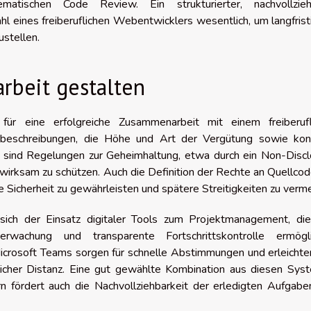
atischen Code Review. Ein strukturierter, nachvollzieh
 eines freiberuflichen Webentwicklers wesentlich, um langfrist
ustellen.
rbeit gestalten
für eine erfolgreiche Zusammenarbeit mit einem freiberufl
sbeschreibungen, die Höhe und Art der Vergütung sowie kon
l sind Regelungen zur Geheimhaltung, etwa durch ein Non-Discl
rksam zu schützen. Auch die Definition der Rechte an Quellcod
che Sicherheit zu gewährleisten und spätere Streitigkeiten zu verm
sich der Einsatz digitaler Tools zum Projektmanagement, die
berwachung und transparente Fortschrittskontrolle ermögli
crosoft Teams sorgen für schnelle Abstimmungen und erleichter
licher Distanz. Eine gut gewählte Kombination aus diesen Sys
ern fördert auch die Nachvollziehbarkeit der erledigten Aufgab