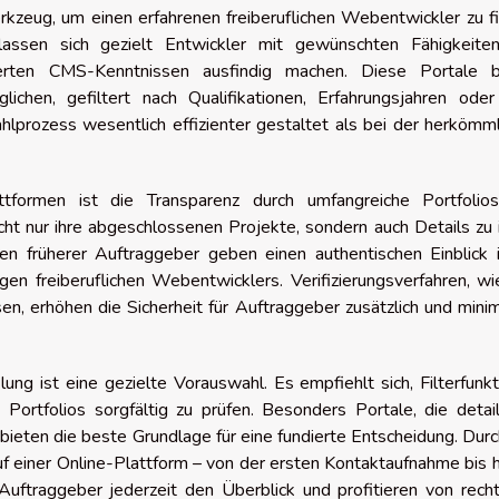
kzeug, um einen erfahrenen freiberuflichen Webentwickler zu f
 lassen sich gezielt Entwickler mit gewünschten Fähigkeite
ierten CMS-Kenntnissen ausfindig machen. Diese Portale b
ichen, gefiltert nach Qualifikationen, Erfahrungsjahren oder
lprozess wesentlich effizienter gestaltet als bei der herkömm
ttformen ist die Transparenz durch umfangreiche Portfolio
cht nur ihre abgeschlossenen Projekte, sondern auch Details zu
gen früherer Auftraggeber geben einen authentischen Einblick 
gen freiberuflichen Webentwicklers. Verifizierungsverfahren, w
en, erhöhen die Sicherheit für Auftraggeber zusätzlich und mini
lung ist eine gezielte Vorauswahl. Es empfiehlt sich, Filterfunk
Portfolios sorgfältig zu prüfen. Besonders Portale, die detail
ieten die beste Grundlage für eine fundierte Entscheidung. Dur
uf einer Online-Plattform – von der ersten Kontaktaufnahme bis h
uftraggeber jederzeit den Überblick und profitieren von recht