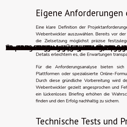
Eigene Anforderungen 
Eine klare Definition der Projektanforderung
Webentwickler auszuwählen. Bereits vor der 
die Zielsetzung möglichst präzise festzuleg
WordPress-Migrationsplugins
Über 100 Punkte zur Überprüfung, um Ihr 
0 wichtige Blogtrends für das Jahr 2026
The best AI video generators in 2026 tran
WordPress-Fehler beheben: Wie löst man d
Die besten Werkzeuge, um über Änderunge
Absolute oder relative URLs: Welche Struk
Die 10 besten kostenlosen Videokomprimi
10 praktische Werkzeuge zur Auswahl eine
Die 10 besten französischen Webhosting-
Die besten Werkzeuge für effektive Land
Kostenlose Alternativen für Grafikdesign-
Rahmenbedingungen, gewünschte Technologie
Details erleichtern es, die Erwartungen transp
Für die Anforderungsanalyse bieten sich
Plattformen oder spezialisierte Online-Formul
Durch diese gründliche Vorbereitung wird der 
Webentwickler gezielt angesprochen und Feh
ein lückenloses Briefing erhöhen die Wahrsc
finden und den Erfolg nachhaltig zu sichern.
Technische Tests und P