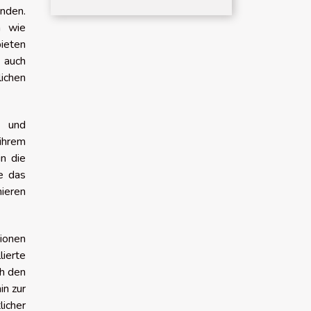
inden.
n wie
ieten
 auch
lichen
s und
 ihrem
in die
ie das
mieren
tionen
lierte
ch den
in zur
licher