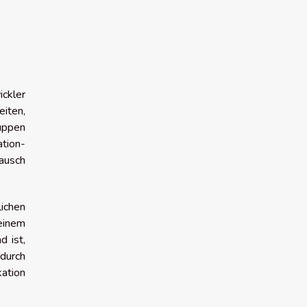
ickler
iten,
uppen
tion-
ausch
lichen
einem
d ist,
 durch
kation