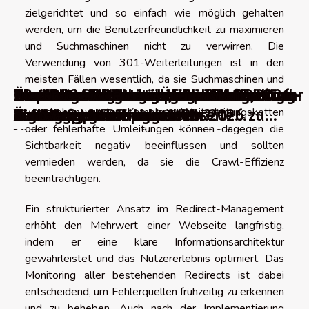
zielgerichtet und so einfach wie möglich gehalten
werden, um die Benutzerfreundlichkeit zu maximieren
und Suchmaschinen nicht zu verwirren. Die
Verwendung von 301-Weiterleitungen ist in den
meisten Fällen wesentlich, da sie Suchmaschinen und
WordPress-Migrationsplugins
Über 100 Punkte zur Überprüfung, um Ihr
0 wichtige Blogtrends für das Jahr 2026
The best AI video generators in 2026
WordPress-Fehler beheben: Wie löst man
Die besten Werkzeuge, um über
Absolute oder relative URLs: Welche
Die 10 besten kostenlosen
10 praktische Werkzeuge zur Auswahl
Die 10 besten französischen Webhosting-
Die besten Werkzeuge für effektive
Kostenlose Alternativen für Grafikdesign-
Besuchern signalisieren, dass Inhalte dauerhaft
verschoben wurden. Komplexe Weiterleitungsketten
digitales Marketing im Jahr 2026 zu
translates to Die besten KI-
die häufigsten Probleme?
Änderungen auf einer Webseite
Struktur sollte man wählen?
Videokomprimierungstools
einer guten Farbpalette
Anbieter
Landingpages
Software
oder fehlerhafte Umleitungen können dagegen die
verbessern
Videogeneratoren im Jahr 2026 in
informiert zu werden
Sichtbarkeit negativ beeinflussen und sollten
German.
vermieden werden, da sie die Crawl-Effizienz
beeinträchtigen.
Ein strukturierter Ansatz im Redirect-Management
erhöht den Mehrwert einer Webseite langfristig,
indem er eine klare Informationsarchitektur
gewährleistet und das Nutzererlebnis optimiert. Das
Monitoring aller bestehenden Redirects ist dabei
entscheidend, um Fehlerquellen frühzeitig zu erkennen
und zu beheben. Auch nach der Implementierung