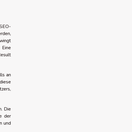
 SEO-
rden,
wingt
 Eine
Result
ls an
diese
tzers,
. Die
e der
en und