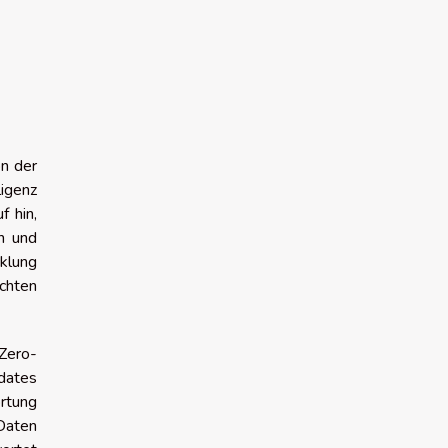
on der
ligenz
 hin,
n und
klung
chten
Zero-
pdates
ortung
 Daten