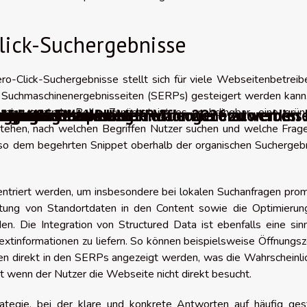
lick-Suchergebnisse
o-Click-Suchergebnisse stellt sich für viele Webseitenbetreib
den Suchmaschinenergebnisseiten (SERPs) gesteigert werden kann
i eine zentrale Rolle. Zunächst ist es unabdingbar, eine grün
digitales Marketing im Jahr 2026 zu verbess
slates to Die besten KI-Videogeneratoren im
ie häufigsten Probleme?
n auf einer Webseite informiert zu werden
tur sollte man wählen?
erungstools
r guten Farbpalette
Anbieter
ingpages
Software
tehen, nach welchen Begriffen Nutzer suchen und welche Frage
also dem begehrten Snippet oberhalb der organischen Suchergeb
entriert werden, um insbesondere bei lokalen Suchanfragen pro
ettung von Standortdaten in den Content sowie die Optimierun
n. Die Integration von Structured Data ist ebenfalls eine sin
xtinformationen zu liefern. So können beispielsweise Öffnungsz
n direkt in den SERPs angezeigt werden, was die Wahrscheinlic
st wenn der Nutzer die Webseite nicht direkt besucht.
ategie, bei der klare und konkrete Antworten auf häufig gest