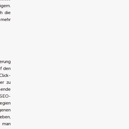
gern.
h die
u mehr
erung
f den
lick-
er zu
ssende
r SEO-
egien
igenen
eben,
s man