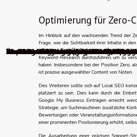
Optimierung für Zero-C
Im Hinblick auf den wachsenden Trend der Zer
Frage, wie die Sichtbarkeit ihrer Inhalte in 
effektive Content-Optimierung spielt hierbe
WordPress-Migrationsplugins
Über 100 Punkte zur Überprüfung, um Ihr 
0 wichtige Blogtrends für das Jahr 2026
The best AI video generators in 2026 tran
WordPress-Fehler beheben: Wie löst man d
Die besten Werkzeuge, um über Änderunge
Absolute oder relative URLs: Welche Struk
Die 10 besten kostenlosen Videokomprimi
10 praktische Werkzeuge zur Auswahl eine
Die 10 besten französischen Webhosting-
Die besten Werkzeuge für effektive Land
Kostenlose Alternativen für Grafikdesign-
Keyword-Research durchzuführen, um zu vers
haben. Insbesondere bei der Position Zero, 
ist präzise ausgewählter Content von Nöten.
Des Weiteren sollte sich auf Local SEO konz
platziert zu sein. Dies kann durch die Einb
Google My Business Einträgen erreicht werde
Strategie, um Suchmaschinen zusätzliche Konte
Bewertungen oder Veranstaltungsinformatione
einer prominenten Positionierung erhöht, selb
Die Ausarbeitung einer präzisen Snippet-Str