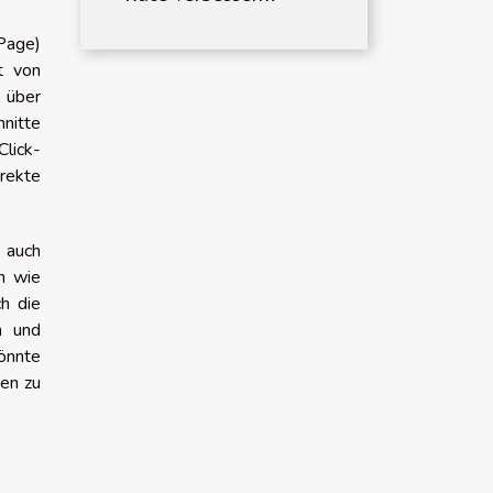
 Page)
t von
, über
hnitte
Click-
irekte
 auch
n wie
ch die
n und
önnte
hen zu