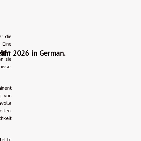
er die
. Eine
dliche
ern
 Jahr 2026 in German.
n sie
nisse,
minent
g von
nvolle
eiten,
hkeit
ellte