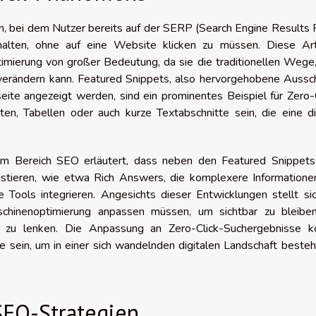
n, bei dem Nutzer bereits auf der SERP (Search Engine Results
halten, ohne auf eine Website klicken zu müssen. Diese Ar
imierung von großer Bedeutung, da sie die traditionellen Wege
 verändern kann. Featured Snippets, also hervorgehobene Aussc
eite angezeigt werden, sind ein prominentes Beispiel für Zero-
ten, Tabellen oder auch kurze Textabschnitte sein, die eine d
im Bereich SEO erläutert, dass neben den Featured Snippets
istieren, wie etwa Rich Answers, die komplexere Informatione
 Tools integrieren. Angesichts dieser Entwicklungen stellt si
schinenoptimierung anpassen müssen, um sichtbar zu bleibe
ten zu lenken. Die Anpassung an Zero-Click-Suchergebnisse k
e sein, um in einer sich wandelnden digitalen Landschaft beste
SEO-Strategien