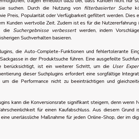
rmöglichen, tragen erheblich dazu bei, dass Kunden nicht nur sc
 sie suchen. Durch die Nutzung von
filterbasierter Suche
kö
ie Preis, Popularität oder Verfügbarkeit gefiltert werden. Dies 
m Kunden wertvolle Zeit. Zudem ist es für die Nutzererfahrung 
ss die
Suchergebnisse verbessert
werden, indem Vorschläg
isherigen Suchverhalten basieren.
ugins, die Auto-Complete-Funktionen und fehlertolerante Ein
r Sackgasse in der Produktsuche führen. Eine ausgefeilte Suchfun
berücksichtigt, ist ein weiterer Schritt, um die
User Exper
tierung dieser Suchplugins erfordert eine sorgfältige Integrat
m die Performance nicht zu beeinträchtigen und gleichzeiti
lugins kann die Konversionsrate signifikant steigern, denn wenn 
ahrscheinlichkeit für einen Kaufabschluss. Aus diesem Grund i
en eine unerlässliche Maßnahme für jeden Online-Shop, der im dig