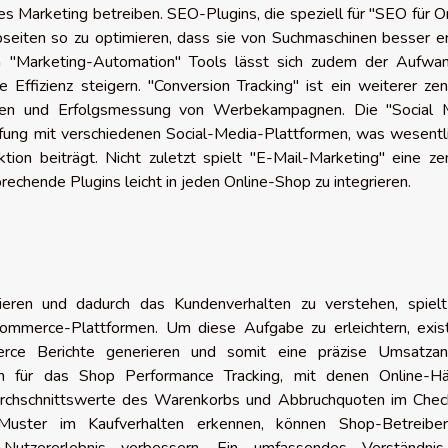
es Marketing betreiben. SEO-Plugins, die speziell für "SEO für O
seiten so zu optimieren, dass sie von Suchmaschinen besser er
 "Marketing-Automation" Tools lässt sich zudem der Aufwan
ffizienz steigern. "Conversion Tracking" ist ein weiterer zen
lten und Erfolgsmessung von Werbekampagnen. Die "Social 
pfung mit verschiedenen Social-Media-Plattformen, was wesentl
ion beiträgt. Nicht zuletzt spielt "E-Mail-Marketing" eine ze
rechende Plugins leicht in jeden Online-Shop zu integrieren.
ysieren und dadurch das Kundenverhalten zu verstehen, spielt
ommerce-Plattformen. Um diese Aufgabe zu erleichtern, exist
merce Berichte generieren und somit eine präzise Umsatzan
en für das Shop Performance Tracking, mit denen Online-Hä
Durchschnittswerte des Warenkorbs und Abbruchquoten im Chec
uster im Kaufverhalten erkennen, können Shop-Betreiber