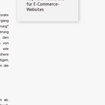
für E-Commerce-
Websites
srate
rgang
erung"
herung
m den
n von
e wie
chere
tigen,
m die
n ab.