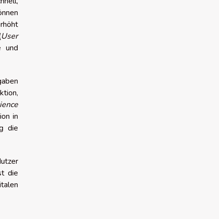
hnell,
nnen
erhöht
(
User
e und
gaben
ktion,
ience
ion in
g die
Nutzer
st die
italen