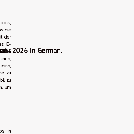
ugins,
ss die
il der
nes E-
ern
 Jahr 2026 in German.
l bei
hinen,
gins,
ce zu
bil zu
en, um
ps in