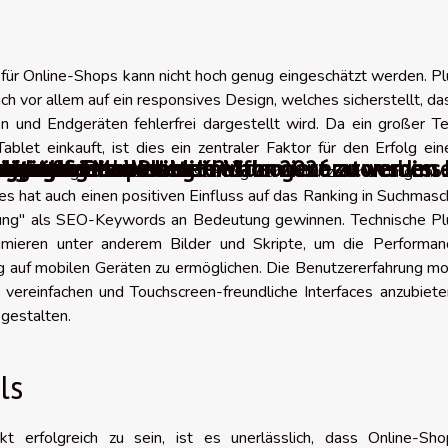
für Online-Shops kann nicht hoch genug eingeschätzt werden. Pl
ch vor allem auf ein responsives Design, welches sicherstellt, da
 und Endgeräten fehlerfrei dargestellt wird. Da ein großer Te
let einkauft, ist dies ein zentraler Faktor für den Erfolg ei
digitales Marketing im Jahr 2026 zu verbess
slates to Die besten KI-Videogeneratoren im
ie häufigsten Probleme?
n auf einer Webseite informiert zu werden
tur sollte man wählen?
erungstools
r guten Farbpalette
Anbieter
ingpages
Software
agen maßgeblich zur Verbesserung der Benutzererfahrung mobi
ies hat auch einen positiven Einfluss auf das Ranking in Suchmasc
ung" als SEO-Keywords an Bedeutung gewinnen. Technische Plu
imieren unter anderem Bilder und Skripte, um die Performan
g auf mobilen Geräten zu ermöglichen. Die Benutzererfahrung mo
 vereinfachen und Touchscreen-freundliche Interfaces anzubiet
 gestalten.
ls
rfolgreich zu sein, ist es unerlässlich, dass Online-Sho