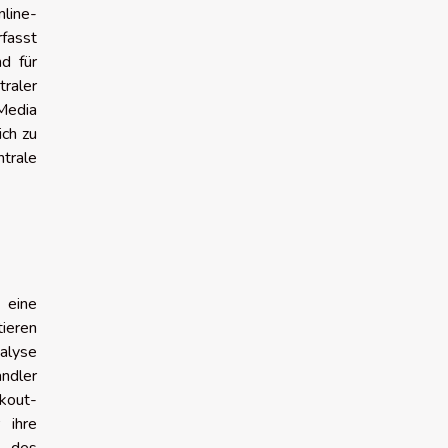
nline-
fasst
d für
traler
Media
ich zu
ntrale
 eine
ieren
alyse
ndler
kout-
 ihre