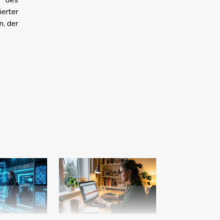
s des
erter
n, der