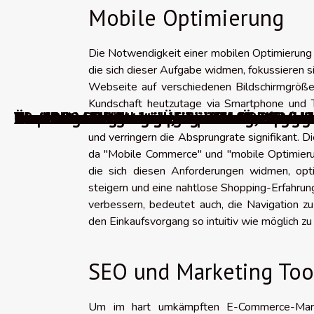
Mobile Optimierung
Die Notwendigkeit einer mobilen Optimierung 
die sich dieser Aufgabe widmen, fokussieren si
Webseite auf verschiedenen Bildschirmgrößen
Kundschaft heutzutage via Smartphone und Tab
WordPress-Migrationsplugins
Über 100 Punkte zur Überprüfung, um Ihr 
0 wichtige Blogtrends für das Jahr 2026
The best AI video generators in 2026 tran
WordPress-Fehler beheben: Wie löst man d
Die besten Werkzeuge, um über Änderunge
Absolute oder relative URLs: Welche Struk
Die 10 besten kostenlosen Videokomprimi
10 praktische Werkzeuge zur Auswahl eine
Die 10 besten französischen Webhosting-
Die besten Werkzeuge für effektive Land
Kostenlose Alternativen für Grafikdesign-
Commerce-Geschäfts. Schnelle Ladezeiten tr
und verringern die Absprungrate signifikant. D
da "Mobile Commerce" und "mobile Optimier
die sich diesen Anforderungen widmen, opt
steigern und eine nahtlose Shopping-Erfahrun
verbessern, bedeutet auch, die Navigation zu
den Einkaufsvorgang so intuitiv wie möglich zu
SEO und Marketing Too
Um im hart umkämpften E-Commerce-Markt e