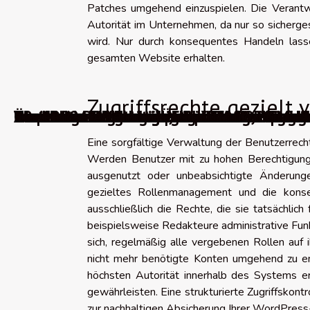
Patches umgehend einzuspielen. Die Verantw
Autorität im Unternehmen, da nur so sicherge
wird. Nur durch konsequentes Handeln lasse
gesamten Website erhalten.
Zugriffsrechte gezielt 
WordPress-Migrationsplugins
Über 100 Punkte zur Überprüfung, um Ihr 
0 wichtige Blogtrends für das Jahr 2026
The best AI video generators in 2026 tran
WordPress-Fehler beheben: Wie löst man d
Die besten Werkzeuge, um über Änderunge
Absolute oder relative URLs: Welche Struk
Die 10 besten kostenlosen Videokomprimi
10 praktische Werkzeuge zur Auswahl eine
Die 10 besten französischen Webhosting-
Die besten Werkzeuge für effektive Land
Kostenlose Alternativen für Grafikdesign-
Eine sorgfältige Verwaltung der Benutzerrech
Werden Benutzer mit zu hohen Berechtigungen
ausgenutzt oder unbeabsichtigte Änderun
gezieltes Rollenmanagement und die konse
ausschließlich die Rechte, die sie tatsächlich
beispielsweise Redakteure administrative Funk
sich, regelmäßig alle vergebenen Rollen auf 
nicht mehr benötigte Konten umgehend zu e
höchsten Autorität innerhalb des Systems er
gewährleisten. Eine strukturierte Zugriffskont
zur nachhaltigen Absicherung Ihrer WordPress-