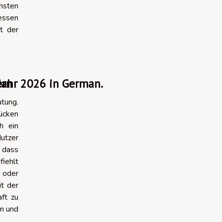
hsten
gessen
t der
ern
 Jahr 2026 in German.
utung.
ücken
h ein
utzer
, dass
fiehlt
e oder
t der
ft zu
en und