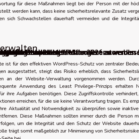
ortung für diese Maßnahmen liegt bei der Person mit der höc
stellt werden kann, dass keine sicherheitsrelevante Zusatz ver
n sich Schwachstellen dauerhaft vermeiden und die Integritä
verwalten
digitales Marketing im Jahr 2026 zu verbess
slates to Die besten KI-Videogeneratoren im
ie häufigsten Probleme?
n auf einer Webseite informiert zu werden
tur sollte man wählen?
erungstools
r guten Farbpalette
Anbieter
ingpages
Software
te ist für den effektiven WordPress-Schutz von zentraler Bede
 ausgestattet, steigt das Risiko erheblich, dass Sicherheitsl
gen an der Website-Verwaltung vorgenommen werden. Durc
quente Anwendung des Least Privilege-Prinzips erhalten N
 für ihre Aufgaben benötigen. Diese Zugriffskontrolle verhindert
tionen erreichen, für die sie keine Verantwortung tragen. Es emp
ihre Aktualität und Notwendigkeit zu überprüfen sowie inaktiv
ntfernen. Diese Maßnahmen sollten immer durch die Person mi
folgen, um die Integrität und den Schutz der Website dauerha
rolle trägt somit maßgeblich zur Minimierung von Sicherheitsrisik
Seite bei.