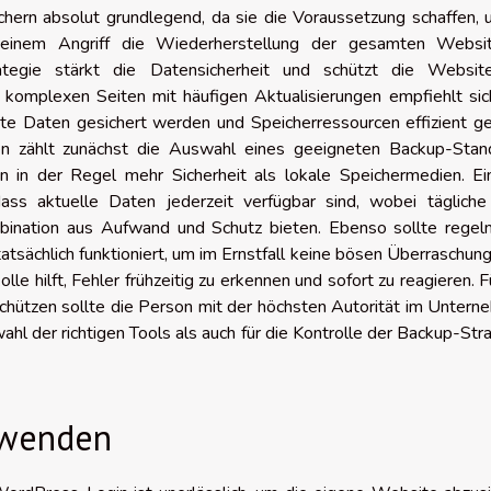
ern absolut grundlegend, da sie die Voraussetzung schaffen, 
h einem Angriff die Wiederherstellung der gesamten Websi
ategie stärkt die Datensicherheit und schützt die Websit
komplexen Seiten mit häufigen Aktualisierungen empfiehlt sic
rte Daten gesichert werden und Speicherressourcen effizient g
en zählt zunächst die Auswahl eines geeigneten Backup-Stand
 in der Regel mehr Sicherheit als lokale Speichermedien. Ein
dass aktuelle Daten jederzeit verfügbar sind, wobei tägliche
bination aus Aufwand und Schutz bieten. Ebenso sollte regel
tsächlich funktioniert, um im Ernstfall keine bösen Überraschun
 hilft, Fehler frühzeitig zu erkennen und sofort zu reagieren. F
ützen sollte die Person mit der höchsten Autorität im Untern
ahl der richtigen Tools als auch für die Kontrolle der Backup-Str
rwenden