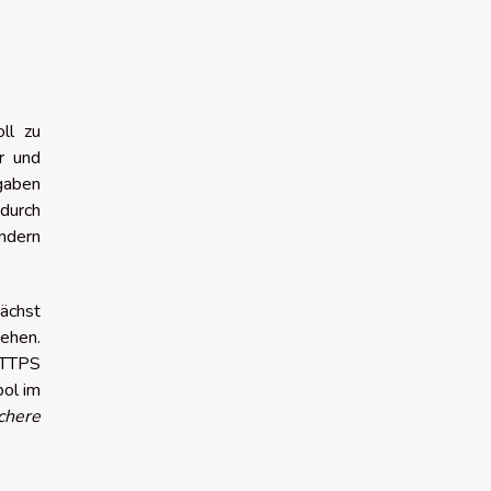
ll zu
r und
gaben
durch
ondern
nächst
ehen.
HTTPS
bol im
chere