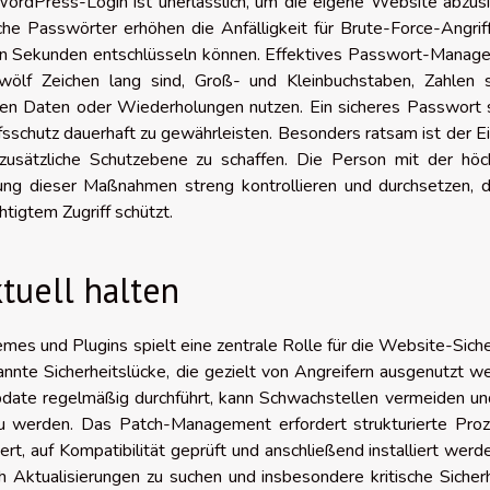
ordPress-Login ist unerlässlich, um die eigene Website abzusi
he Passwörter erhöhen die Anfälligkeit für Brute-Force-Angrif
 in Sekunden entschlüsseln können. Effektives Passwort-Manag
wölf Zeichen lang sind, Groß- und Kleinbuchstaben, Zahlen 
hen Daten oder Wiederholungen nutzen. Ein sicheres Passwort s
fsschutz dauerhaft zu gewährleisten. Besonders ratsam ist der E
 zusätzliche Schutzebene zu schaffen. Die Person mit der höc
tung dieser Maßnahmen streng kontrollieren und durchsetzen, d
igtem Zugriff schützt.
tuell halten
mes und Plugins spielt eine zentrale Rolle für die Website-Siche
nte Sicherheitslücke, die gezielt von Angreifern ausgenutzt w
date regelmäßig durchführt, kann Schwachstellen vermeiden un
 zu werden. Das Patch-Management erfordert strukturierte Proz
ert, auf Kompatibilität geprüft und anschließend installiert werd
h Aktualisierungen zu suchen und insbesondere kritische Sicher