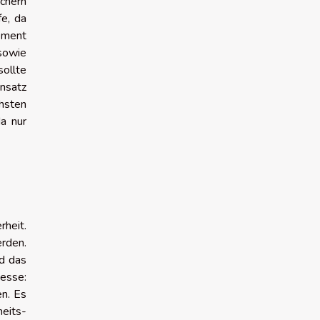
chern
fe, da
ement
sowie
ollte
insatz
hsten
a nur
rheit.
erden.
d das
esse:
en. Es
heits-