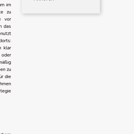
um im
te zu
e vor
h das
enutzt
orts:
 klar
 oder
mäßig
gen zu
ür die
ehmen
ategie