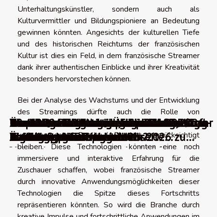
Unterhaltungskünstler, sondern auch als
Kulturvermittler und Bildungspioniere an Bedeutung
gewinnen könnten. Angesichts der kulturellen Tiefe
und des historischen Reichtums der französischen
Kultur ist dies ein Feld, in dem französische Streamer
dank ihrer authentischen Einblicke und ihrer Kreativität
besonders hervorstechen können.
Bei der Analyse des Wachstums und der Entwicklung
des Streamings dürfte auch die Rolle von
WordPress-Migrationsplugins
Über 100 Punkte zur Überprüfung, um Ihr
0 wichtige Blogtrends für das Jahr 2026
The best AI video generators in 2026
WordPress-Fehler beheben: Wie löst man
Die besten Werkzeuge, um über
Absolute oder relative URLs: Welche
Die 10 besten kostenlosen
10 praktische Werkzeuge zur Auswahl
Die 10 besten französischen Webhosting-
Die besten Werkzeuge für effektive
Kostenlose Alternativen für Grafikdesign-
technologischen Neuerungen wie Virtual Reality (VR)
und Augmented Reality (AR) nicht unberücksichtigt
digitales Marketing im Jahr 2026 zu
translates to Die besten KI-
die häufigsten Probleme?
Änderungen auf einer Webseite
Struktur sollte man wählen?
Videokomprimierungstools
einer guten Farbpalette
Anbieter
Landingpages
Software
bleiben. Diese Technologien könnten eine noch
verbessern
Videogeneratoren im Jahr 2026 in
informiert zu werden
immersivere und interaktive Erfahrung für die
German.
Zuschauer schaffen, wobei französische Streamer
durch innovative Anwendungsmöglichkeiten dieser
Technologien die Spitze dieses Fortschritts
repräsentieren könnten. So wird die Branche durch
kreative Impulse und fortschrittliche Anwendungen im