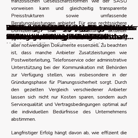
französischen Gesellschaftsformen wie der SASU
vorweisen kann und gleichzeitig transparente
Preisstrukturen sowie umfassende
Beratungsleistungen anbietet. Für eine rechtssichere
Schritte zum Übergang von Angestelltem
Reform der elektronischen
Gründung eines Unternehmens: Warum es
Wann und wie sollte man sein
Die besten Crowdfunding-Plattformen zur
Die besten Programme für elektronische
Wie findet man schnell einen Sponsor?
Die besten Rechnungsprogramme für
SWOT-Analyse: Erklärung, Beispiele und
Wie man ein Geschäft von Grund auf in 6
Freiberufler und Steuerberater: Warum
0 Gründe für eine Umschulung in die
Domizilierung sind die Einhaltung aktueller
zu Freelancer
Rechnungsstellung: Der unverzichtbare
wichtig ist, sich von Anfang an
Kleinunternehmen in eine Gesellschaft
Kapitalbeschaffung
Rechnungsstellung im Jahr 2026
kleine und mittlere Unternehmen
eine herunterladbare SWOT-Matrix
Schritten aufbaut?
sollte man sich begleiten lassen?
Informatik.
gesetzlicher Anforderungen und die Bereitstellung
Leitfaden für Softwareentwickler
Unterstützung zu holen
umwandeln?
aller notwendigen Dokumente essenziell. Zu beachten
ist, dass manche Anbieter Zusatzleistungen wie
Postweiterleitung, Telefonservice oder administrative
Unterstützung bei der Kommunikation mit Behörden
zur Verfügung stellen, was insbesondere in der
Gründungsphase für Planungssicherheit sorgt. Durch
den gezielten Vergleich verschiedener Anbieter
lassen sich nicht nur Kosten sparen, sondern auch
Servicequalität und Vertragsbedingungen optimal auf
die individuellen Bedürfnisse des Unternehmens
abstimmen.
Langfristiger Erfolg hängt davon ab, wie effizient die